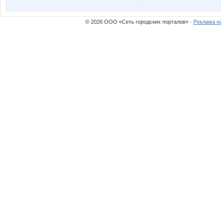
помощник орга Червонная дама
Алиса Селезнё
© 2026 ООО «Сеть городских порталов» ·
Реклама н
КитКат
Котечк
Роза Ивановна
Стильная Т