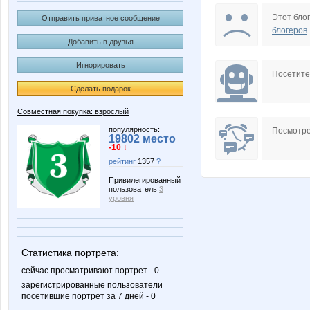
MamaNT
Mashyl
Этот блог
Отправить приватное сообщение
блогеров
.
Добавить в друзья
Игнорировать
Nutka
Ocelot
Посетит
Сделать подарок
Совместная покупка: взрослый
_muZZZa_
avt-nat
популярность:
Посмотре
19802 место
-10 ↓
рейтинг
1357
?
Привилегированный
пользователь
3
julia0802
kattya
уровня
Статистика портрета:
юля23
бэста
сейчас просматривают портрет - 0
зарегистрированные пользователи
посетившие портрет за 7 дней - 0